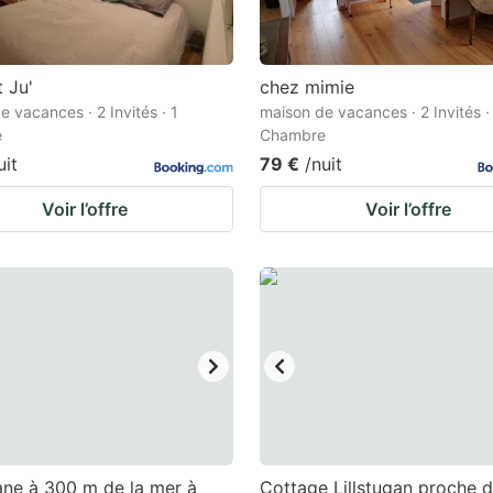
t Ju'
chez mimie
e vacances · 2 Invités · 1
maison de vacances · 2 Invités ·
e
Chambre
uit
79 €
/nuit
Voir l’offre
Voir l’offre
ane à 300 m de la mer à
Cottage Lillstugan proche d