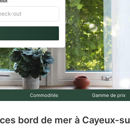
out
vigate
ackward
teract
th
e
lendar
nd
lect
Commodités
Gamme de prix
te.
ces bord de mer à Cayeux-su
ess
e