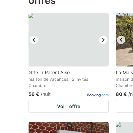
offres
question
qu
mark
m
key
k
to
to
get
ge
the
th
keyboard
k
shortcuts
sh
Gîte la Parent'Aise
La Mais
for
fo
maison de vacances · 2 Invités · 1
maison d
Chambre
Chambr
changing
c
56 €
/nuit
80 €
/n
dates.
da
Voir l’offre