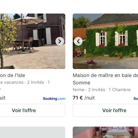
estion
ark
ey
t
e
eyboard
ortcuts
on de l'Isle
Maison de maître en baie d
r
e vacances · 2 Invités · 1
Somme
e
ferme · 2 Invités · 1 Chambre
hanging
uit
71 €
/nuit
tes.
Voir l’offre
Voir l’offre