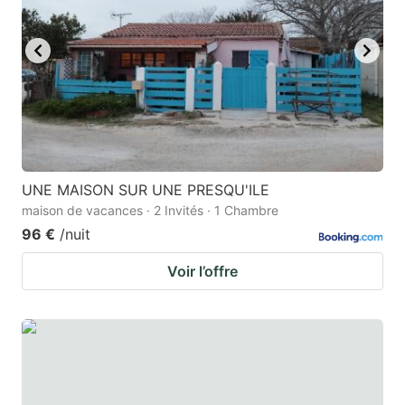
to
to
get
get
the
the
keyboard
keyboard
shortcuts
shortcuts
for
for
changing
changing
UNE MAISON SUR UNE PRESQU'ILE
dates.
dates.
maison de vacances · 2 Invités · 1 Chambre
96 €
/nuit
Voir l’offre