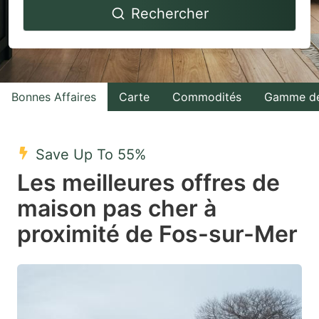
Rechercher
forward
backward
to
to
interact
interact
with
with
Bonnes Affaires
Carte
Commodités
Gamme de
the
the
calendar
calendar
and
and
Save Up To 55%
select
select
Les meilleures offres de
a
a
maison pas cher à
date.
date.
proximité de Fos-sur-Mer
Press
Press
the
the
question
question
mark
mark
key
key