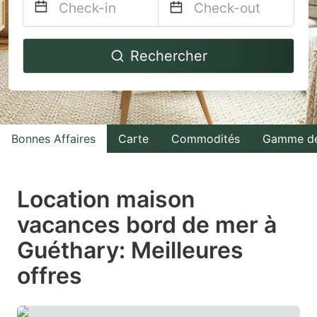
Navigate
Navigate
Rechercher
forward
backward
to
to
interact
interact
with
with
Bonnes Affaires
Carte
Commodités
Gamme de
the
the
calendar
calendar
and
and
Location maison
select
select
vacances bord de mer à
a
a
Guéthary: Meilleures
date.
date.
Press
Press
offres
the
the
question
question