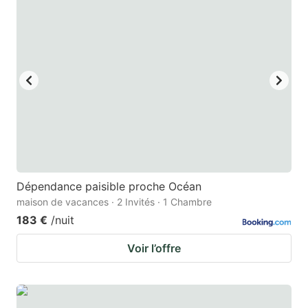
mark
mark
key
key
to
to
get
get
the
the
keyboard
keyboard
shortcuts
shortcuts
for
for
changing
changing
Dépendance paisible proche Océan
dates.
dates.
maison de vacances · 2 Invités · 1 Chambre
183 €
/nuit
Voir l’offre