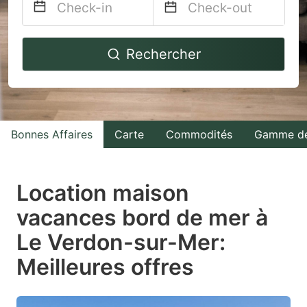
Navigate
Navigate
Rechercher
forward
backward
to
to
interact
interact
with
with
Bonnes Affaires
Carte
Commodités
Gamme de
the
the
calendar
calendar
and
and
Location maison
select
select
vacances bord de mer à
a
a
Le Verdon-sur-Mer:
date.
date.
Press
Press
Meilleures offres
the
the
question
question