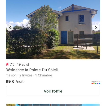
mark
mark
key
key
to
to
get
get
the
the
keyboard
keyboard
shortcuts
shortcuts
for
for
changing
changing
7.5
(
49
avis
)
dates.
dates.
Résidence la Pointe Du Soleil
maison · 2 Invités · 1 Chambre
99 €
/nuit
Voir l’offre