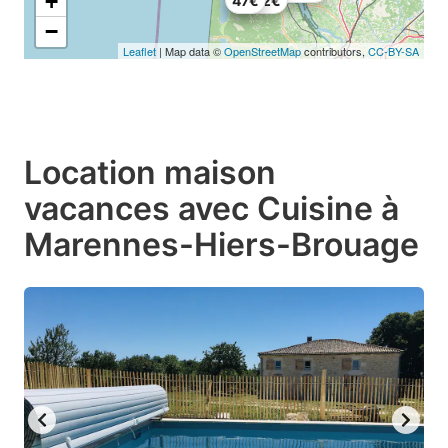
+
44.72€
47€
−
Leaflet
| Map data ©
OpenStreetMap
contributors,
CC-BY-SA
Location maison
vacances avec Cuisine à
Marennes-Hiers-Brouage