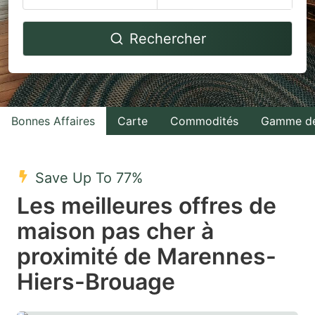
Navigate
Navigate
Rechercher
forward
backward
to
to
interact
interact
with
with
Bonnes Affaires
Carte
Commodités
Gamme de
the
the
calendar
calendar
and
and
Save Up To 77%
select
select
Les meilleures offres de
a
a
maison pas cher à
date.
date.
proximité de Marennes-
Press
Press
the
the
Hiers-Brouage
question
question
mark
mark