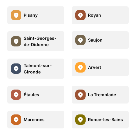
Pisany
Royan
Saint-Georges-
Saujon
de-Didonne
Talmont-sur-
Arvert
Gironde
Étaules
La Tremblade
Marennes
Ronce-les-Bains