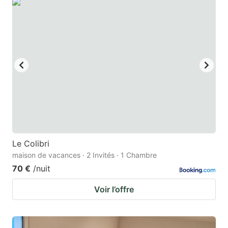
key
key
to
to
get
get
the
the
keyboard
keyboard
shortcuts
shortcuts
for
for
changing
changing
dates.
dates.
Le Colibri
maison de vacances · 2 Invités · 1 Chambre
70 €
/nuit
Voir l’offre