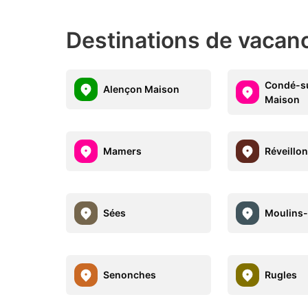
Destinations de vacan
Condé-s
Alençon Maison
Maison
Mamers
Réveillo
Sées
Moulins
Senonches
Rugles