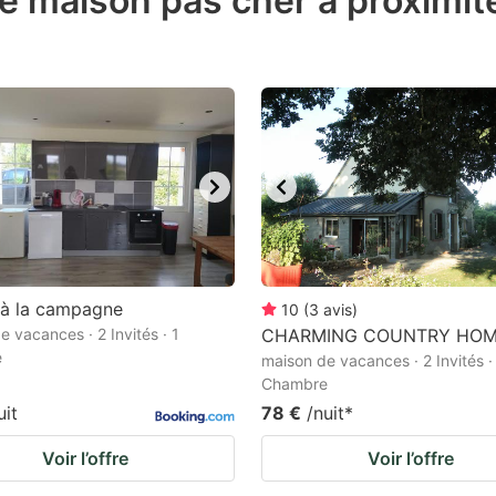
de maison pas cher à proximi
estion
ark
ey
t
e
eyboard
ortcuts
r
 à la campagne
10
(
3
avis
)
hanging
e vacances · 2 Invités · 1
CHARMING COUNTRY HO
e
tes.
maison de vacances · 2 Invités ·
Chambre
uit
78 €
/nuit
*
Voir l’offre
Voir l’offre