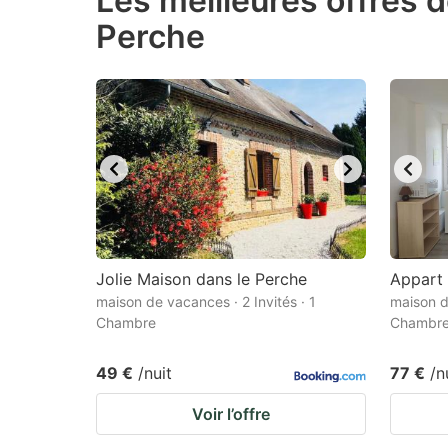
Les meilleures offres 
Perche
question
qu
mark
m
key
k
to
to
get
ge
the
th
keyboard
k
shortcuts
sh
for
fo
Jolie Maison dans le Perche
Appart
changing
c
maison de vacances · 2 Invités · 1
maison d
Chambre
Chambr
dates.
da
49 €
/nuit
77 €
/n
Voir l’offre