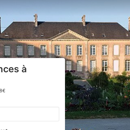
nces à
18€