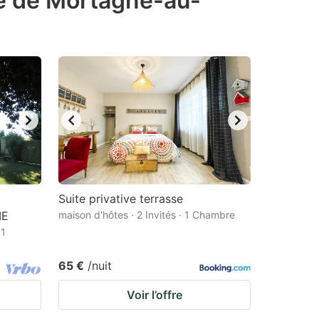
té de Mortagne-au-
Suite privative terrasse
ME
maison d'hôtes · 2 Invités · 1 Chambre
 1
65 €
/nuit
Voir l’offre