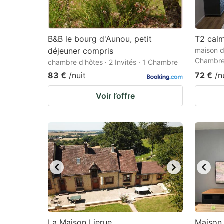
B&B le bourg d'Aunou, petit
T2 calm
déjeuner compris
maison d
Chambr
chambre d'hôtes · 2 Invités · 1 Chambre
83 €
/nuit
72 €
/n
Voir l’offre
La Maison Lierue
Maison 