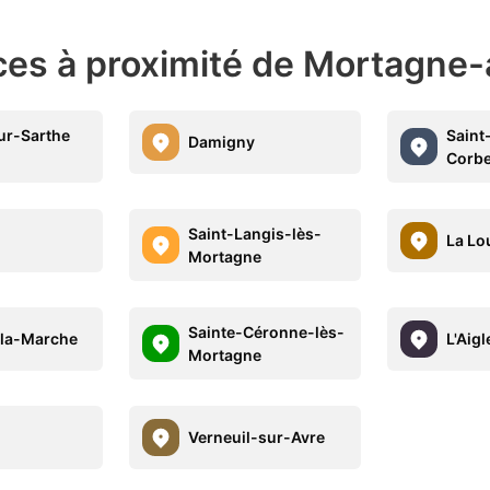
ces à proximité de Mortagne
ur-Sarthe
Saint
Damigny
Corbe
Saint-Langis-lès-
n
La Lo
Mortagne
Sainte-Céronne-lès-
-la-Marche
L'Aigl
Mortagne
Verneuil-sur-Avre