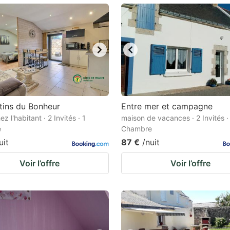
ark
ey
t
e
eyboard
ortcuts
tins du Bonheur
Entre mer et campagne
ez l'habitant · 2 Invités · 1
r
maison de vacances · 2 Invités ·
e
Chambre
hanging
uit
87 €
/nuit
tes.
Voir l’offre
Voir l’offre