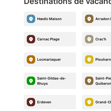
Destinations de vacanc
Hœdic Maison
Arradon
Carnac Plage
Crac'h
Locmariaquer
Plouharn
Saint-Gildas-de-
Saint-Pie
Rhuys
Quibero
Erdeven
Grand-