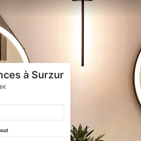
nces à Surzur
18€
out