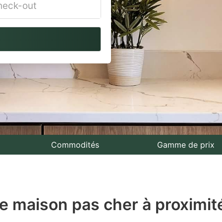
vigate
ackward
teract
th
e
lendar
nd
lect
Commodités
Gamme de prix
te.
ess
de maison pas cher à proximit
e
estion