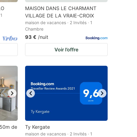
LO
MAISON DANS LE CHARMANT
 1
VILLAGE DE LA VRAIE-CROIX
maison de vacances · 2 Invités · 1
Chambre
93 €
/nuit
Voir l’offre
250m de
Ty Kergate
maison de vacances · 2 Invités · 1