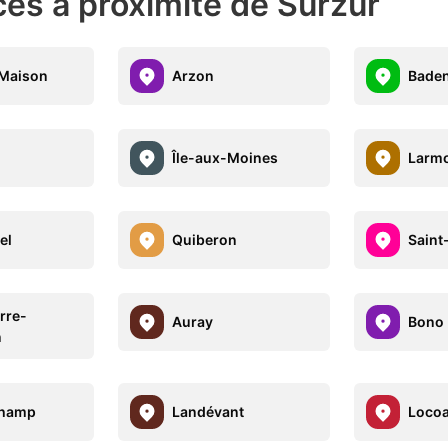
es à proximité de Surzur
 Maison
Arzon
Bade
Île-aux-Moines
Larm
el
Quiberon
Saint
rre-
Auray
Bono
n
Champ
Landévant
Loco