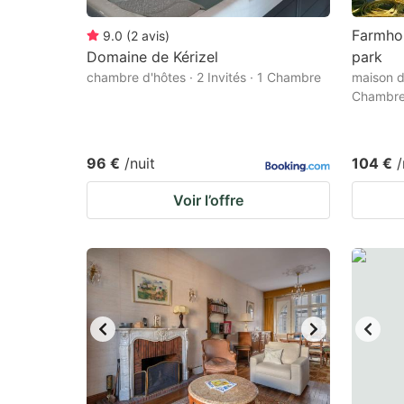
Farmhou
9.0
(
2
avis
)
Domaine de Kérizel
park
chambre d'hôtes · 2 Invités · 1 Chambre
maison d
Chambr
96 €
/nuit
104 €
/
Voir l’offre