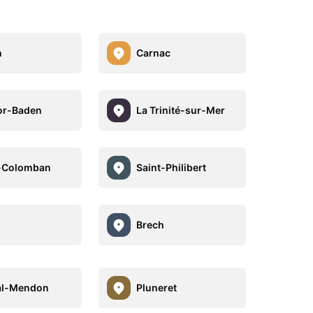
n
Carnac
or-Baden
La Trinité-sur-Mer
-Colomban
Saint-Philibert
Brech
al-Mendon
Pluneret