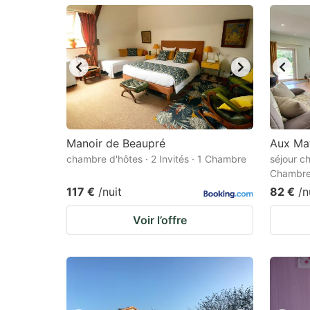
mark
m
key
k
to
to
get
ge
the
th
keyboard
k
shortcuts
sh
Manoir de Beaupré
Aux Ma
chambre d'hôtes · 2 Invités · 1 Chambre
for
séjour ch
fo
Chambr
changing
c
117 €
/nuit
82 €
/n
dates.
da
Voir l’offre