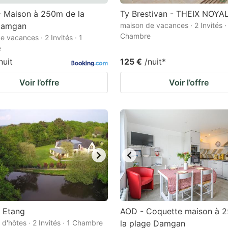
- Maison à 250m de la
Ty Brestivan - THEIX NOYA
Damgan
maison de vacances · 2 Invités ·
Chambre
e vacances · 2 Invités · 1
e
nuit
125 €
/nuit
*
Voir l’offre
Voir l’offre
t Etang
AOD - Coquette maison à 
d'hôtes · 2 Invités · 1 Chambre
la plage Damgan