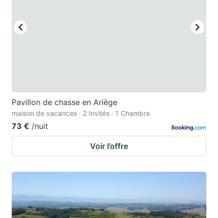
to
to
get
get
the
the
keyboard
keyboard
shortcuts
shortcuts
for
for
changing
changing
Pavillon de chasse en Ariège
dates.
dates.
maison de vacances · 2 Invités · 1 Chambre
73 €
/nuit
Voir l’offre