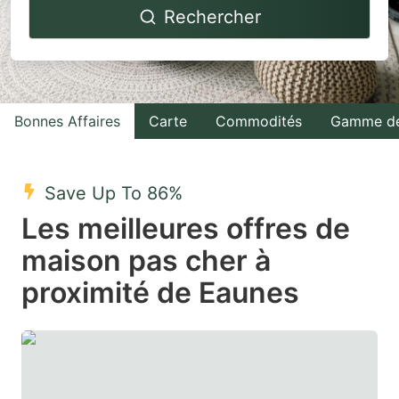
Rechercher
forward
backward
to
to
interact
interact
with
with
Bonnes Affaires
Carte
Commodités
Gamme de
the
the
calendar
calendar
and
and
Save Up To 86%
select
select
Les meilleures offres de
a
a
maison pas cher à
date.
date.
proximité de Eaunes
Press
Press
the
the
question
question
mark
mark
key
key