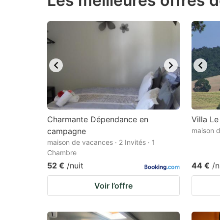
Les meilleures offres 
question
qu
mark
m
key
k
to
to
get
ge
the
th
keyboard
k
shortcuts
sh
Charmante Dépendance en
Villa Le
campagne
for
maison d
fo
maison de vacances · 2 Invités · 1
changing
c
Chambre
dates.
da
52 €
/nuit
44 €
/n
Voir l’offre