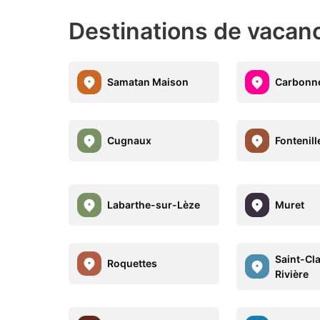
Destinations de vacan
Samatan Maison
Carbonn
Cugnaux
Fontenill
Labarthe-sur-Lèze
Muret
Saint-Cl
Roquettes
Rivière