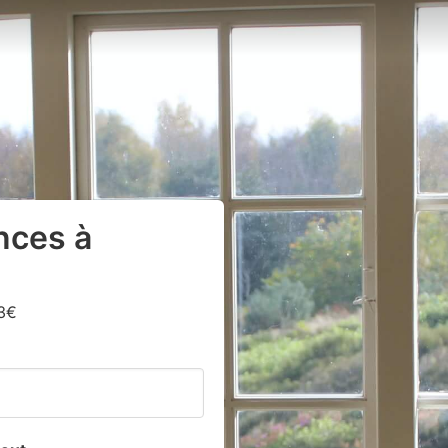
nces à
13€