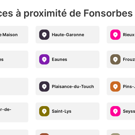
ces à proximité de Fonsorbes
e Maison
Haute-Garonne
Rieux
es
Eaunes
Frouz
Plaisance-du-Touch
Pins-
ar-de-
Saint-Lys
Seys