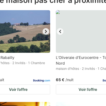
de maison pas cher à proximi
estion
ark
ey
t
e
eyboard
ortcuts
 Rabailly
L'Oliveraie d'Eurocentre - T
'hôtes · 2 Invités · 1 Chambre
r
Nord
maison d'hôtes · 2 Invités · 1 C
hanging
tes.
uit
65 €
/nuit
Voir l’offre
Voir l’offre