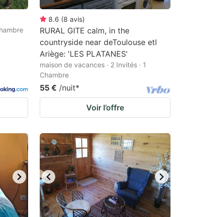
8.6
(
8
avis
)
 Chambre
RURAL GITE calm, in the
countryside near deToulouse etl
Ariège: 'LES PLATANES'
maison de vacances · 2 Invités · 1
Chambre
55 €
/nuit
*
Voir l’offre