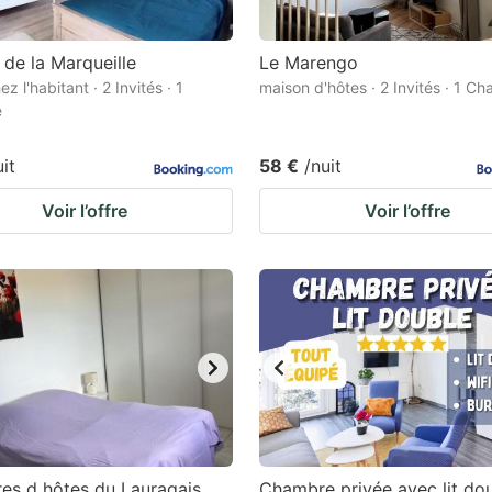
 de la Marqueille
Le Marengo
ez l'habitant · 2 Invités · 1
maison d'hôtes · 2 Invités · 1 C
e
uit
58 €
/nuit
Voir l’offre
Voir l’offre
es d hôtes du Lauragais
Chambre privée avec lit do