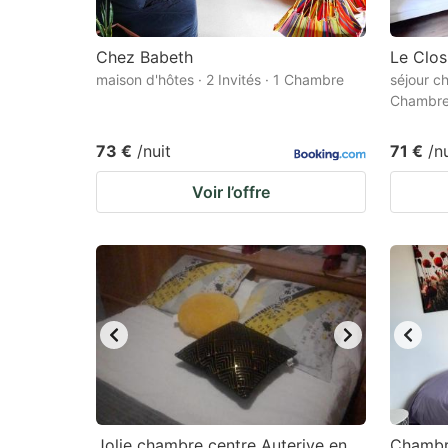
Chez Babeth
Le Clos
maison d'hôtes · 2 Invités · 1 Chambre
séjour ch
Chambr
73 €
/nuit
71 €
/n
Voir l’offre
Jolie chambre centre Auterive en
Chambr