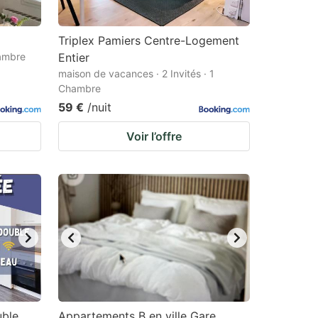
Triplex Pamiers Centre-Logement
hambre
Entier
maison de vacances · 2 Invités · 1
Chambre
59 €
/nuit
Voir l’offre
uble
Appartements B en ville Gare