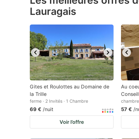
Les meilleures offres 
Lauragais
question
qu
mark
m
key
k
to
to
get
ge
the
th
keyboard
k
shortcuts
sh
for
fo
Gites et Roulottes au Domaine de
Au coeu
changing
c
la Trille
Conseil
ferme · 2 Invités · 1 Chambre
dates.
chambre 
da
69 €
/nuit
57 €
/n
Voir l’offre