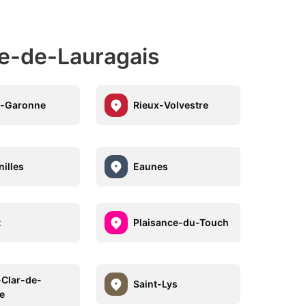
he-de-Lauragais
e-Garonne
Rieux-Volvestre
nilles
Eaunes
t
Plaisance-du-Touch
-Clar-de-
Saint-Lys
e