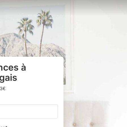
nces à
gais
13€