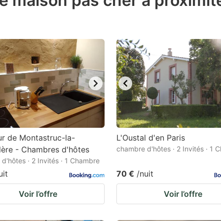
de maison pas cher à proximit
estion
ark
ey
t
e
eyboard
ortcuts
r
r de Montastruc-la-
L'Oustal d'en Paris
hanging
lère - Chambres d'hôtes
chambre d'hôtes · 2 Invités · 1
d'hôtes · 2 Invités · 1 Chambre
tes.
uit
70 €
/nuit
Voir l’offre
Voir l’offre