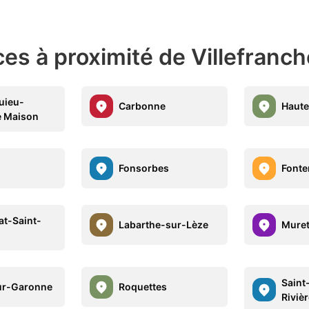
es à proximité de Villefranc
uieu-
Carbonne
Haut
e Maison
Fonsorbes
Fonte
at-Saint-
Labarthe-sur-Lèze
Mure
Saint
ur-Garonne
Roquettes
Rivièr