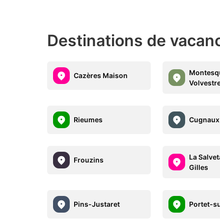
Destinations de vacanc
Montesq
Cazères Maison
Volvestr
Rieumes
Cugnaux
La Salvet
Frouzins
Gilles
Pins-Justaret
Portet-s